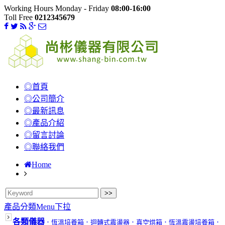
Working Hours Monday - Friday
08:00-16:00
Toll Free
0212345679
◎首頁
◎公司簡介
◎最新訊息
◎產品介紹
◎留言討論
◎聯絡我們
Home
產品分類Menu下拉
各類儀器
．恆溫培養箱
．迴轉式震盪器
．真空烘箱
．恆溫震盪培養箱
．