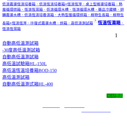
低溫震盪恆溫培養箱
．低溫恆溫培養箱+恆溫恆溼
．桌上型振盪培養箱
．熱
風循環烘箱
．恆溫恆濕箱
．低溫循環水槽
．恆溫循環水槽
．藥品冷藏櫃
．迴
轉震盪水槽
．低溫恆溫培養溫箱
．大熱型風循環烘箱
．植物生長箱
．植物生
恆溫恆濕箱
長箱+恆溫恆溼
．往復式震盪水槽
．烘箱
．高低溫測試箱
．
恆溫恆濕箱
1
自動高低溫測試箱
-30度高低溫測試箱
自動高低溫測試箱
高低溫試驗箱HL-150L
高低溫恆溫培養箱BOD-150
高低溫測試箱
自動高低溫測式箱HL-400
尚彬儀器有限公司 ‧
地址：新北市永和區永利路43號4樓
MAP按此
‧
TEL：( 02 )2920-0052 ‧ FAX：( 02 )2921-7171 ‧ E-mail：
t29200052@yahoo.com.tw
COPYRIGHT 2019 ALL RIGHTS RESERVED ｜
6000元網頁設計6000