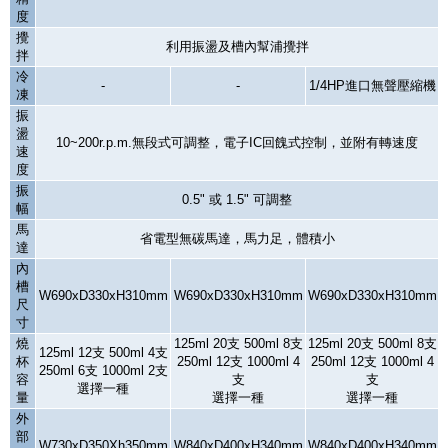
度
攪
利用振盪及槽內幫浦攪拌
拌
冷
-
-
1/4HP
進口無聲壓縮機
凍
振
盪
10~200r.p.m.
無段式可調整，電子
IC
回餽式控制，並附有轉速度
速
度
振
0.5"
或
1.5"
可調整
幅
馬
省電型無碳馬達，馬力足，體積小
達
內
槽
W690xD330xH310mm
W690xD330xH310mm
W690xD330xH310mm
尺
寸
燒
125ml 20
支
500ml 8
支
125ml 20
支
500ml 8
支
125ml 12
支
500ml 4
支
杯
250ml 12
支
1000ml 4
250ml 12
支
1000ml 4
250ml 6
支
1000ml 2
支
容
支
支
選擇一種
量
選擇一種
選擇一種
外
部
W730xD350Xh350mm
W840xD400xH340mm
W840xD400xH340mm