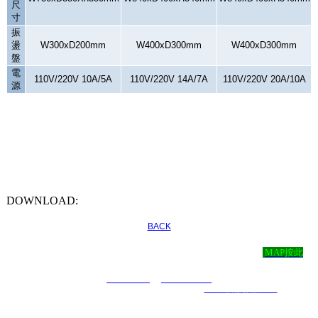
尺
寸
振
盪
W300xD200mm
W400xD300mm
W400xD300mm
盤
電
110V/220V 10A/5A
110V/220V 14A/7A
110V/220V 20A/10A
源
DOWNLOAD:
BACK
尚彬儀器有限公司 ‧
地址：新北市永和區永利路43號4樓
MAP按此
‧
TEL：( 02 )2920-0052 ‧ FAX：( 02 )2921-7171 ‧ E-mail：
t29200052@yahoo.com.tw
COPYRIGHT 2019 ALL RIGHTS RESERVED ｜
6000元網頁設計6000