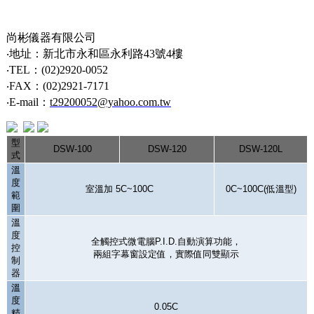
尚彬儀器有限公司
‧地址：新北市永和區永利路43號4樓
‧TEL：(02)2920-0052
‧FAX：(02)2921-7171
‧E-mail：
t29200052@yahoo.com.tw
型
DSW-100
DSW-120
DSW-120L
式
溫
度
室溫加
5
C
~100
C
0
C
~100
C(
低溫型
)
範
圍
溫
度
全觸控式微電腦
P.I.D.
自動演算功能，
控
兩組字幕窗設定值，實際值同雙顯示
制
器
溫
度
0.05
C
精