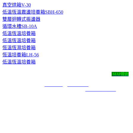
真空烘箱V-30
低溫恆溫震盪培養箱SBH-650
雙層迴轉式振盪器
循環水槽SB-10A
低溫恆溫培養箱
低溫恆溫培養箱
恆溫恆濕培養箱
恆溫培養箱LH-56
低溫恆溫培養箱
尚彬儀器有限公司 ‧
地址：新北市永和區永利路43號4樓
MAP按此
‧
TEL：( 02 )2920-0052 ‧ FAX：( 02 )2921-7171 ‧ E-mail：
t29200052@yahoo.com.tw
COPYRIGHT 2019 ALL RIGHTS RESERVED ｜
6000元網頁設計6000