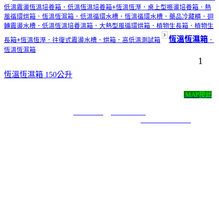
低溫震盪恆溫培養箱
．低溫恆溫培養箱+恆溫恆溼
．桌上型振盪培養箱
．熱
風循環烘箱
．恆溫恆濕箱
．低溫循環水槽
．恆溫循環水槽
．藥品冷藏櫃
．迴
轉震盪水槽
．低溫恆溫培養溫箱
．大熱型風循環烘箱
．植物生長箱
．植物生
恆溫恆濕箱
長箱+恆溫恆溼
．往復式震盪水槽
．烘箱
．高低溫測試箱
．
恆溫恆濕箱
1
恆溫恆濕箱 150公升
尚彬儀器有限公司 ‧
地址：新北市永和區永利路43號4樓
MAP按此
‧
TEL：( 02 )2920-0052 ‧ FAX：( 02 )2921-7171 ‧ E-mail：
t29200052@yahoo.com.tw
COPYRIGHT 2019 ALL RIGHTS RESERVED ｜
6000元網頁設計6000