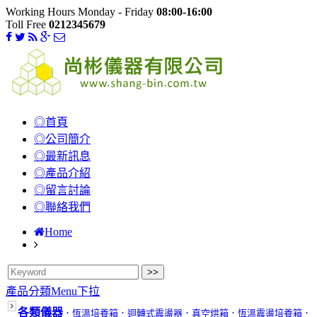
Working Hours Monday - Friday
08:00-16:00
Toll Free
0212345679
◎首頁
◎公司簡介
◎最新訊息
◎產品介紹
◎留言討論
◎聯絡我們
Home
產品分類Menu下拉
各類儀器
．恆溫培養箱
．迴轉式震盪器
．真空烘箱
．恆溫震盪培養箱
．