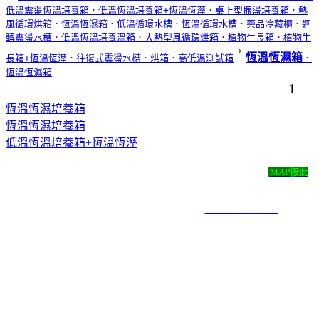
低溫震盪恆溫培養箱
．低溫恆溫培養箱+恆溫恆溼
．桌上型振盪培養箱
．熱
風循環烘箱
．恆溫恆濕箱
．低溫循環水槽
．恆溫循環水槽
．藥品冷藏櫃
．迴
轉震盪水槽
．低溫恆溫培養溫箱
．大熱型風循環烘箱
．植物生長箱
．植物生
恆溫恆濕箱
長箱+恆溫恆溼
．往復式震盪水槽
．烘箱
．高低溫測試箱
．
恆溫恆濕箱
1
恆溫恆濕培養箱
恆溫恆濕培養箱
低溫恆溫培養箱+恆溫恆溼
尚彬儀器有限公司 ‧
地址：新北市永和區永利路43號4樓
MAP按此
‧
TEL：( 02 )2920-0052 ‧ FAX：( 02 )2921-7171 ‧ E-mail：
t29200052@yahoo.com.tw
COPYRIGHT 2019 ALL RIGHTS RESERVED ｜
6000元網頁設計6000