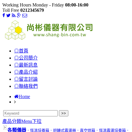
Working Hours Monday - Friday
08:00-16:00
Toll Free
0212345679
◎首頁
◎公司簡介
◎最新訊息
◎產品介紹
◎留言討論
◎聯絡我們
Home
產品分類Menu下拉
各類儀器
．恆溫培養箱
．迴轉式震盪器
．真空烘箱
．恆溫震盪培養箱
．