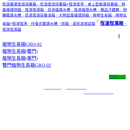
低溫震盪恆溫培養箱
．低溫恆溫培養箱+恆溫恆溼
．桌上型振盪培養箱
．熱
風循環烘箱
．恆溫恆濕箱
．低溫循環水槽
．恆溫循環水槽
．藥品冷藏櫃
．迴
轉震盪水槽
．低溫恆溫培養溫箱
．大熱型風循環烘箱
．植物生長箱
．植物生
恆溫恆濕箱
長箱+恆溫恆溼
．往復式震盪水槽
．烘箱
．高低溫測試箱
．
恆溫恆濕箱
1
植物生長箱GRO-02
植物生長箱(雙門)
植物生長箱(單門)
雙門植物生長箱GRO-02
尚彬儀器有限公司 ‧
地址：新北市永和區永利路43號4樓
MAP按此
‧
TEL：( 02 )2920-0052 ‧ FAX：( 02 )2921-7171 ‧ E-mail：
t29200052@yahoo.com.tw
COPYRIGHT 2019 ALL RIGHTS RESERVED ｜
6000元網頁設計6000