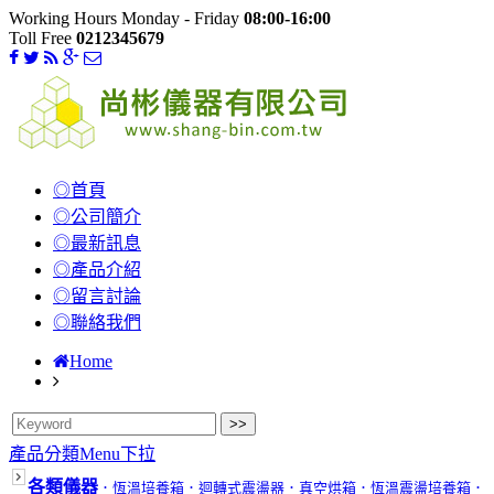
Working Hours Monday - Friday
08:00-16:00
Toll Free
0212345679
◎首頁
◎公司簡介
◎最新訊息
◎產品介紹
◎留言討論
◎聯絡我們
Home
產品分類Menu下拉
各類儀器
．恆溫培養箱
．迴轉式震盪器
．真空烘箱
．恆溫震盪培養箱
．