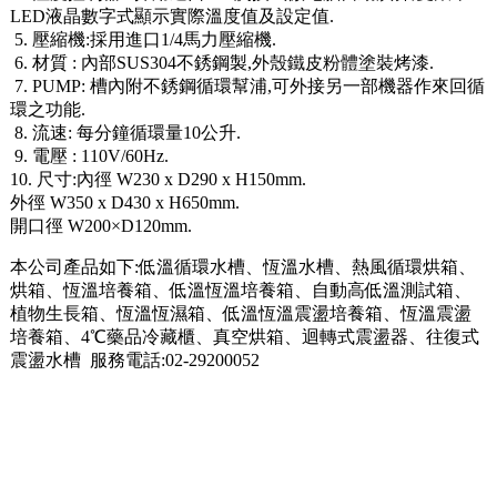
LED液晶數字式顯示實際溫度值及設定值.
5. 壓縮機:採用進口1/4馬力壓縮機.
6. 材質 : 內部SUS304不銹鋼製,外殼鐵皮粉體塗裝烤漆.
7. PUMP: 槽內附不銹鋼循環幫浦,可外接另一部機器作來回循
環之功能.
8. 流速: 每分鐘循環量10公升.
9. 電壓 : 110V/60Hz.
10. 尺寸:內徑 W230 x D290 x H150mm.
外徑 W350 x D430 x H650mm.
開口徑 W200×D120mm.
本公司產品如下:低溫循環水槽、恆溫水槽、熱風循環烘箱、
烘箱、恆溫培養箱、低溫恆溫培養箱、自動高低溫測試箱、
植物生長箱、恆溫恆濕箱、低溫恆溫震盪培養箱、恆溫震盪
培養箱、4℃藥品冷藏櫃、真空烘箱、迴轉式震盪器、往復式
震盪水槽 服務電話:02-29200052