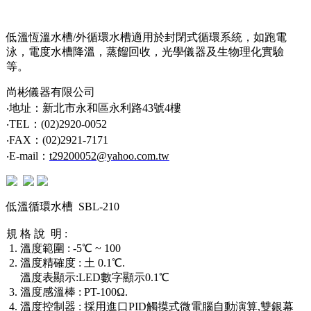
低溫恆溫水槽/外循環水槽適用於封閉式循環系統，如跑電
泳，電度水槽降溫，蒸餾回收，光學儀器及生物理化實驗
等。
尚彬儀器有限公司
‧地址：新北市永和區永利路43號4樓
‧TEL：(02)2920-0052
‧FAX：(02)2921-7171
‧E-mail：
t29200052@yahoo.com.tw
低溫循環水槽 SBL-210
規 格 說 明 :
1. 溫度範圍 : -5℃ ~ 100
2. 溫度精確度 : 土 0.1℃.
溫度表顯示:LED數字顯示0.1℃
3. 溫度感溫棒 : PT-100Ω.
4. 溫度控制器 : 採用進口PID觸摸式微電腦自動演算,雙銀幕