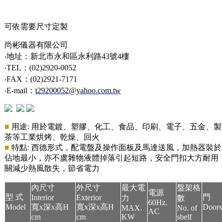
可依需要尺寸定製
尚彬儀器有限公司
‧地址：新北市永和區永利路43號4樓
‧TEL：(02)2920-0052
‧FAX：(02)2921-7171
‧E-mail：
t29200052@yahoo.com.tw
■
用途: 用於電鍍、塑膠、化工、食品、印刷、電子、五金、
茶等工業烘烤
、乾燥、回火
■
特點: 西德形式
，配電盤及操作面板及馬達送風，加熱器裝於
佔地最小，亦
不虞雜物液體掉落引起短路，安全門扣大方耐用
關減少熱風散失，節省電力
內尺寸
外尺寸
最大電
盤架格
電源
型 式
門
Interior
Exterior
力
數
60Hz.
Model
寬x深x高H
寬x深x高H
Doors
MAX.
No. of
AC
cm
cm
KW
sbelf