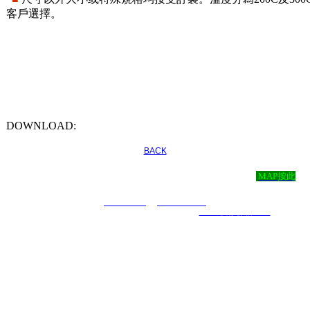
客戶選擇。
DOWNLOAD:
BACK
尚彬儀器有限公司 ‧
地址：新北市永和區永利路43號4樓
MAP按此
‧
TEL：( 02 )2920-0052 ‧ FAX：( 02 )2921-7171 ‧ E-mail：
t29200052@yahoo.com.tw
COPYRIGHT 2019 ALL RIGHTS RESERVED ｜
6000元網頁設計6000