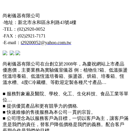
尚彬儀器有限公司
‧地址：新北市永和區永利路43號4樓
‧TEL：(02)2920-0052
‧FAX：(02)2921-7171
‧E-mail：
t29200052@yahoo.com.tw
尚彬儀器有限公司在台創立於2008年，為慶祝網站上市產品
優惠價，主要業務為實驗儀室儀器 例：植物生?箱、低溫振盪
恆溫培養箱、低溫恆溫培養箱、振盪器、烘箱、培養箱、恆
溫水槽、4度C冷藏櫃、等歡迎定製各種尺寸產品…
■ 服務對象遍及醫院、學校、化工、生化科技、食品工業等單
位…
■ 提供優質產品和更有競爭力的價格.
■ 快速維修的售後服務為本公司ㄧ貫的宗旨。
■ 公司理念為以服務客戶為目標，一切以客戶為主，讓客戶滿
意是我們的責任，替客戶降低價格是我們的義務。配合客戶
長期合作是我們的目標。